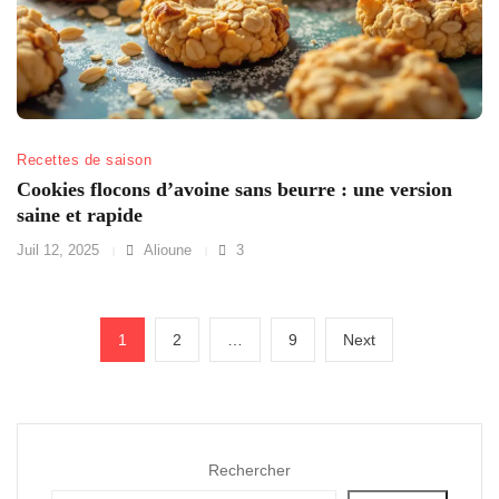
Recettes de saison
Cookies flocons d’avoine sans beurre : une version
saine et rapide
Juil 12, 2025
Alioune
3
Pagination
Page
Page
Page
Next
1
2
…
9
Next
des
page
publications
Rechercher