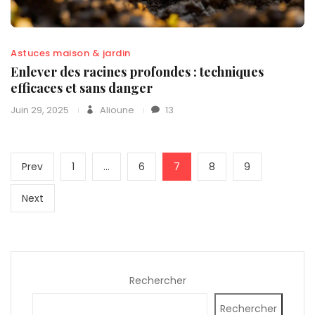
Astuces maison & jardin
Enlever des racines profondes : techniques
efficaces et sans danger
Juin 29, 2025
Alioune
13
Pagination
Previous
Page
Page
Page
Page
Page
Prev
1
…
6
7
8
9
des
page
publications
Next
Next
page
Rechercher
Rechercher