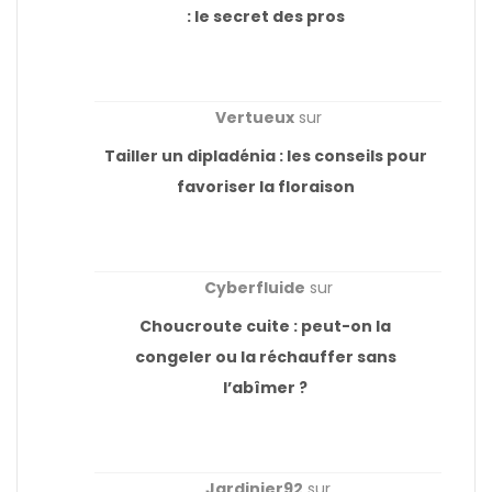
: le secret des pros
Vertueux
sur
Tailler un dipladénia : les conseils pour
favoriser la floraison
Cyberfluide
sur
Choucroute cuite : peut-on la
congeler ou la réchauffer sans
l’abîmer ?
Jardinier92
sur