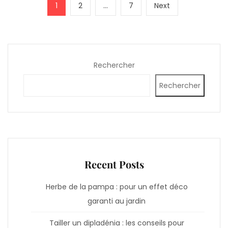
Pagination
Page
Page
Page
Next
1
2
…
7
Next
des
page
publications
Rechercher
Rechercher
Recent Posts
Herbe de la pampa : pour un effet déco
garanti au jardin
Tailler un dipladénia : les conseils pour