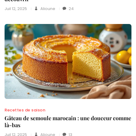
Juil 12, 2025
Alioune
24
Recettes de saison
Gâteau de semoule marocain : une douceur comme
là-bas
Juil 12, 2025
Alioune
13