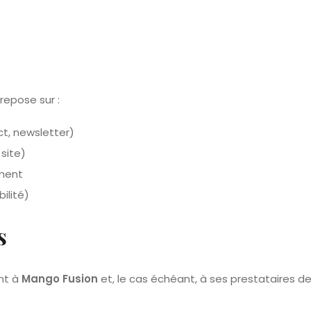
epose sur :
t, newsletter)
site)
ement
ilité)
s
nt à
Mango Fusion
et, le cas échéant, à ses prestataires d