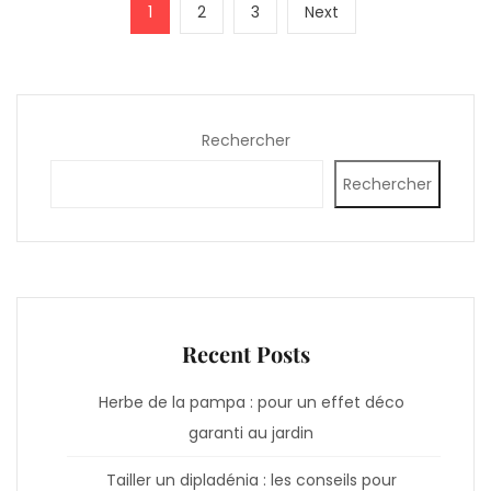
Pagination
Page
Page
Page
Next
1
2
3
Next
des
page
publications
Rechercher
Rechercher
Recent Posts
Herbe de la pampa : pour un effet déco
garanti au jardin
Tailler un dipladénia : les conseils pour