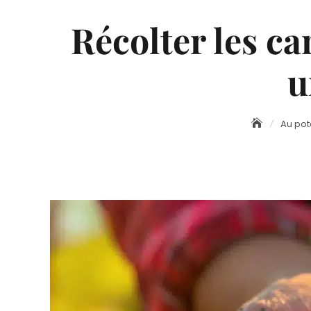
Récolter les ca
u
Au po