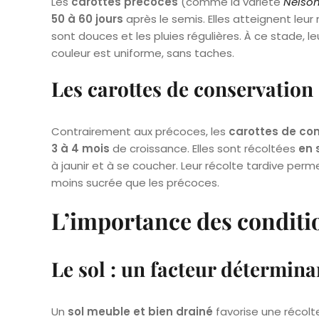
Les
carottes précoces
(comme la variété
Nelso
50 à 60 jours
après le semis. Elles atteignent leu
sont douces et les pluies régulières. À ce stade, l
couleur est uniforme, sans taches.
Les carottes de conservation 
Contrairement aux précoces, les
carottes de co
3 à 4 mois
de croissance. Elles sont récoltées
en 
à jaunir et à se coucher. Leur récolte tardive perm
moins sucrée que les précoces.
L’importance des conditi
Le sol : un facteur détermina
Un
sol meuble et bien drainé
favorise une récolt