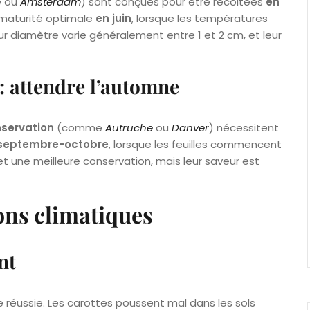
n
ou
Amsterdam
) sont conçues pour être récoltées
en
r maturité optimale
en juin
, lorsque les températures
eur diamètre varie généralement entre 1 et 2 cm, et leur
: attendre l’automne
nservation
(comme
Autruche
ou
Danver
) nécessitent
septembre-octobre
, lorsque les feuilles commencent
et une meilleure conservation, mais leur saveur est
ons climatiques
nt
e réussie. Les carottes poussent mal dans les sols