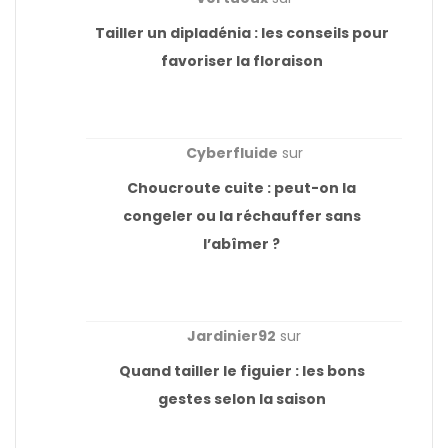
Tailler un dipladénia : les conseils pour
favoriser la floraison
Cyberfluide
sur
Choucroute cuite : peut-on la
congeler ou la réchauffer sans
l’abîmer ?
Jardinier92
sur
Quand tailler le figuier : les bons
gestes selon la saison