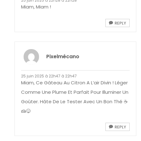
25 juin 2025 à 22h28 à 22h28
Miam, Miam !
REPLY
Pixelmécano
25 juin 2025 à 22h47 à 22h47
Miam, Ce Gâteau Au Citron A L’air Divin ! Léger
Comme Une Plume Et Parfait Pour Illuminer Un
Goûter. Hâte De Le Tester Avec Un Bon Thé ☕
🍰😋
REPLY