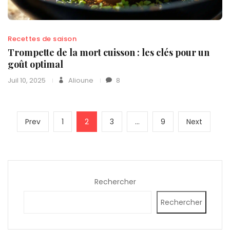
Recettes de saison
Trompette de la mort cuisson : les clés pour un
goût optimal
Juil 10, 2025
Alioune
8
Pagination
Previous
Page
Page
Page
Page
Next
Prev
1
2
3
…
9
Next
des
page
page
publications
Rechercher
Rechercher